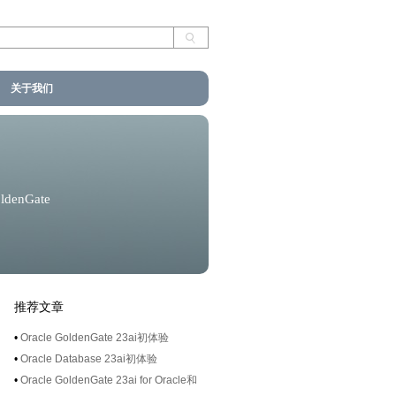
关于我们
oldenGate
推荐文章
•
Oracle GoldenGate 23ai初体验
•
Oracle Database 23ai初体验
•
Oracle GoldenGate 23ai for Oracle和