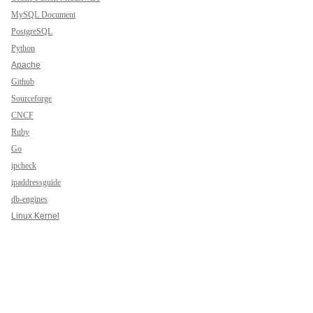
MySQL Document
PostgreSQL
Python
Apache
Github
Sourceforge
CNCF
Ruby
Go
ipcheck
ipaddressguide
db-engines
Linux Kernel