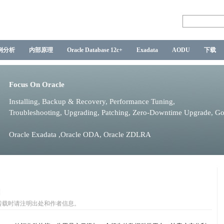
例分析
内部原理
Oracle Database 12c+
Exadata
AODU
下载
Focus On Oracle
Installing, Backup & Recovery, Performance Tuning,
Troubleshooting, Upgrading, Patching, Zero-Downtime Upgrade, G
Oracle Exadata ,Oracle ODA, Oracle ZDLRA
|
转载时请注明出处和作者信息。