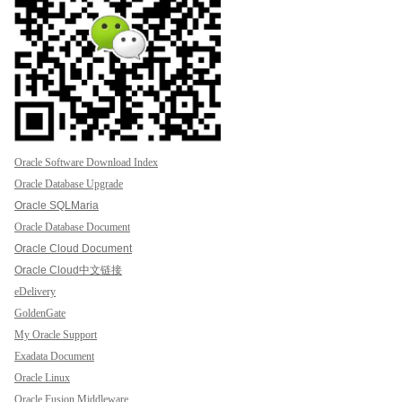
Oracle Software Download Index
Oracle Database Upgrade
Oracle SQLMaria
Oracle Database Document
Oracle Cloud Document
Oracle Cloud中文链接
eDelivery
GoldenGate
My Oracle Support
Exadata Document
Oracle Linux
Oracle Fusion Middleware